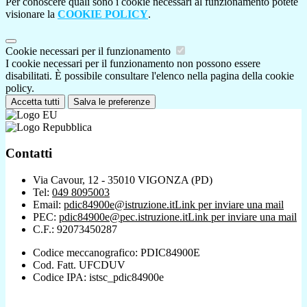
Per conoscere quali sono i cookie necessari al funzionamento potete
visionare la
COOKIE POLICY
.
Cookie necessari per il funzionamento
I cookie necessari per il funzionamento non possono essere
disabilitati. È possibile consultare l'elenco nella pagina della cookie
policy.
Accetta tutti
Salva le preferenze
Contatti
Via Cavour, 12 - 35010 VIGONZA (PD)
Tel:
049 8095003
Email:
pdic84900e@istruzione.it
Link per inviare una mail
PEC:
pdic84900e@pec.istruzione.it
Link per inviare una mail
C.F.: 92073450287
Codice meccanografico: PDIC84900E
Cod. Fatt. UFCDUV
Codice IPA: istsc_pdic84900e