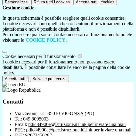
Personalizza
Rifiuta tutti
i cookies
Accetta tutti
i cookies
Gestione cookie
In questa schermata è possibile scegliere quali cookie consentire.
I cookie necessari sono quelli che consentono il funzionamento della
piattaforma e non è possibile disabilitarli.
Per conoscere quali sono i cookie necessari al funzionamento potete
visionare la
COOKIE POLICY
.
Cookie necessari per il funzionamento
I cookie necessari per il funzionamento non possono essere
disabilitati. È possibile consultare l'elenco nella pagina della cookie
policy.
Accetta tutti
Salva le preferenze
Contatti
Via Cavour, 12 - 35010 VIGONZA (PD)
Tel:
049 8095003
Email:
pdic84900e@istruzione.it
Link per inviare una mail
PEC:
pdic84900e@pec.istruzione.it
Link per inviare una mail
C.F.: 92073450287