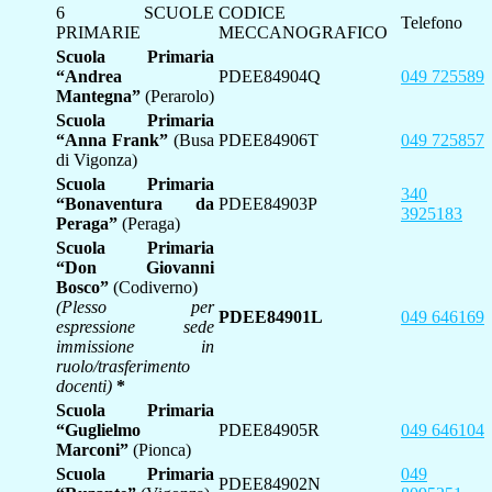
6 SCUOLE
CODICE
Telefono
PRIMARIE
MECCANOGRAFICO
Scuola Primaria
“Andrea
PDEE84904Q
049 725589
Mantegna”
(Perarolo)
Scuola Primaria
“Anna Frank”
(Busa
PDEE84906T
049 725857
di Vigonza)
Scuola Primaria
340
“Bonaventura da
PDEE84903P
3925183
Peraga”
(Peraga)
Scuola Primaria
“Don Giovanni
Bosco”
(Codiverno)
(Plesso per
PDEE84901L
049 646169
espressione sede
immissione in
ruolo/trasferimento
docenti)
*
Scuola Primaria
“Guglielmo
PDEE84905R
049 646104
Marconi”
(Pionca)
Scuola Primaria
049
PDEE84902N