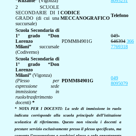
“Ruzante”
(Vigonza)
8095251
2 SCUOLE
SECONDARIE DI I
CODICE
Telefono
GRADO (di cui una
MECCANOGRAFICO
succursale)
Scuola Secondaria di
1° grado “Don
049-
Lorenzo
PDMM84901G
646394
366
Milani”
succursale
7769318
(Codiverno)
Scuola Secondaria di
1° grado “Don
Lorenzo
Milani”
(Vigonza)
049
(Plesso per
PDMM84901G
8095079
espressione sede
immissione in
ruolo/trasferimento
docenti)
*
* NOTA PER I DOCENTI: La sede di immissione in ruolo
indicata corrisponde alla scuola principale dell’istituzione
scolastica di riferimento. Questo non vincola i docenti a
prestare servizio esclusivamente presso il plesso specificato, ma
consente l’assegnazione a qualsiasi plesso o sede appartenente