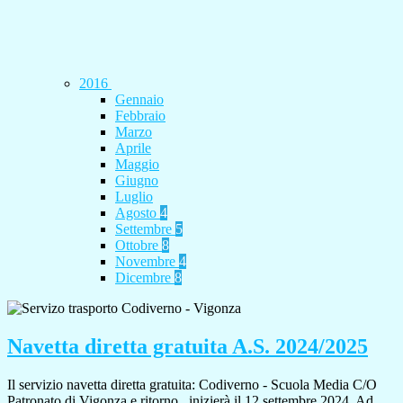
2016
Gennaio
Febbraio
Marzo
Aprile
Maggio
Giugno
Luglio
Agosto
4
Settembre
5
Ottobre
8
Novembre
4
Dicembre
8
Navetta diretta gratuita A.S. 2024/2025
Il servizio navetta diretta gratuita: Codiverno - Scuola Media C/O
Patronato di Vigonza e ritorno, inizierà il 12 settembre 2024. Ad