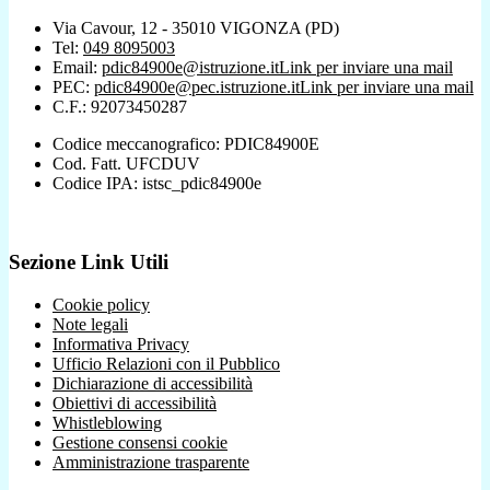
Via Cavour, 12 - 35010 VIGONZA (PD)
Tel:
049 8095003
Email:
pdic84900e@istruzione.it
Link per inviare una mail
PEC:
pdic84900e@pec.istruzione.it
Link per inviare una mail
C.F.: 92073450287
Codice meccanografico: PDIC84900E
Cod. Fatt. UFCDUV
Codice IPA: istsc_pdic84900e
Sezione Link Utili
Cookie policy
Note legali
Informativa Privacy
Ufficio Relazioni con il Pubblico
Dichiarazione di accessibilità
Obiettivi di accessibilità
Whistleblowing
Gestione consensi cookie
Amministrazione trasparente