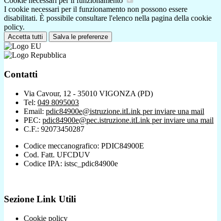
Cookie necessari per il funzionamento
I cookie necessari per il funzionamento non possono essere
disabilitati. È possibile consultare l'elenco nella pagina della cookie
policy.
Accetta tutti
Salva le preferenze
Contatti
Via Cavour, 12 - 35010 VIGONZA (PD)
Tel:
049 8095003
Email:
pdic84900e@istruzione.it
Link per inviare una mail
PEC:
pdic84900e@pec.istruzione.it
Link per inviare una mail
C.F.: 92073450287
Codice meccanografico: PDIC84900E
Cod. Fatt. UFCDUV
Codice IPA: istsc_pdic84900e
Sezione Link Utili
Cookie policy