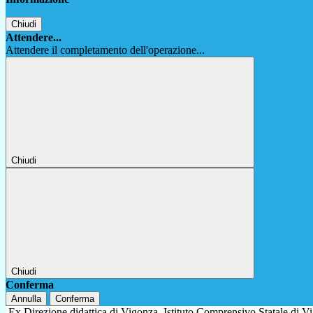
Chiudi
Attendere...
Attendere il completamento dell'operazione...
Chiudi
Chiudi
Conferma
Annulla
Conferma
Ex Direzione didattica di Vigonza
Istituto Comprensivo Statale di 