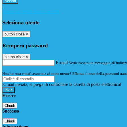
-
Entra con SPID
Entra con CIE
Seleziona utente
button close
×
Recupero password
button close
×
E-mail
Verrà inviato un messaggio all'indirizz
Non hai una e-mail associata al nome utente? Effettua il reset della password tram
E-mail inviata, si prega di controllare la casella di posta elettronica!
Errore
Chiudi
Successo
Chiudi
Informazione