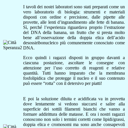
I tavoli dei nostri laboratori sono stati preparati come un
vero laboratorio di biologia: strumenti e materiali
disposti con ordine e precisione, dalle pipette alle
provette, alle lenti d’ingrandimento alle fette di banana.
Sì, perché l’esperienza riguardava proprio l’estrazione
del DNA della banana, un frutto che si presta molto
bene all’osservazione della doppia elica dell’acido
desossiribonucleico più comunemente conosciuto come
DNA.
Ecco quindi i ragazzi disposti in gruppo davanti a
ciascuna postazione, ascoltare le consegne con
attenzione per l’uso corretto di reagenti e relative
quantità. Tutti hanno imparato che la membrana
fosfolipidica che protegge il nucleo e il suo contenuto
può essere “rotta” con il detersivo per piatti!
E poi la soluzione diluita e acidificata va in provetta
dove lentamente si vedono staccarsi e salire alla
superficie dei sottili filamenti bianchi che vanno a
formare addirittura delle matasse. E ora i nostri ragazzi
conoscono non solo i termini corretti come lipidi/grassi,
doppia elica e cromosomi ma sono anche consapevoli