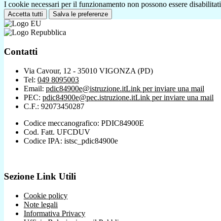
I cookie necessari per il funzionamento non possono essere disabilitati.
Accetta tutti
Salva le preferenze
Contatti
Via Cavour, 12 - 35010 VIGONZA (PD)
Tel:
049 8095003
Email:
pdic84900e@istruzione.it
Link per inviare una mail
PEC:
pdic84900e@pec.istruzione.it
Link per inviare una mail
C.F.: 92073450287
Codice meccanografico: PDIC84900E
Cod. Fatt. UFCDUV
Codice IPA: istsc_pdic84900e
Sezione Link Utili
Cookie policy
Note legali
Informativa Privacy