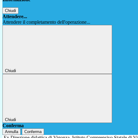
Chiudi
Attendere...
Attendere il completamento dell'operazione...
Chiudi
Chiudi
Conferma
Annulla
Conferma
Ex Direzione didattica di Vigonza
Istituto Comprensivo Statale di 