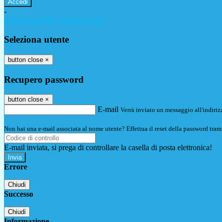
-
Entra con SPID
Entra con CIE
Seleziona utente
button close
×
Recupero password
button close
×
E-mail
Verrà inviato un messaggio all'indirizz
Non hai una e-mail associata al nome utente? Effettua il reset della password tram
E-mail inviata, si prega di controllare la casella di posta elettronica!
Errore
Chiudi
Successo
Chiudi
Informazione