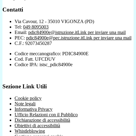
Contatti
Via Cavour, 12 - 35010 VIGONZA (PD)
Tel:
049 8095003
Email:
pdic84900e@istruzione.it
Link per inviare una mail
PEC:
pdic84900e@pec.istruzione.it
Link per inviare una mail
C.F.: 92073450287
Codice meccanografico: PDIC84900E
Cod. Fatt. UFCDUV
Codice IPA: istsc_pdic84900e
Sezione Link Utili
Cookie policy
Note legali
Informativa Privacy
Ufficio Relazioni con il Pubblico
Dichiarazione di accessibilità
Obiettivi di accessibilità
Whistleblowing