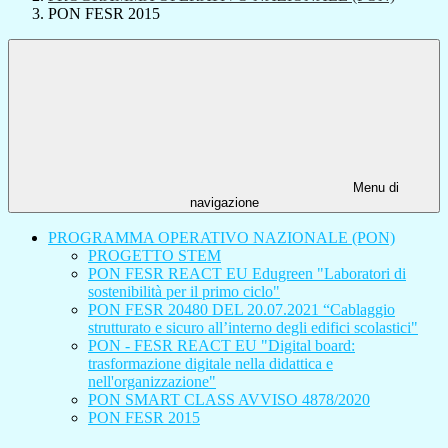
PON FESR 2015
Menu di
navigazione
PROGRAMMA OPERATIVO NAZIONALE (PON)
PROGETTO STEM
PON FESR REACT EU Edugreen "Laboratori di
sostenibilità per il primo ciclo"
PON FESR 20480 DEL 20.07.2021 “Cablaggio
strutturato e sicuro all’interno degli edifici scolastici"
PON - FESR REACT EU "Digital board:
trasformazione digitale nella didattica e
nell'organizzazione"
PON SMART CLASS AVVISO 4878/2020
PON FESR 2015