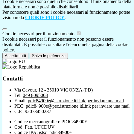
I cookie necessari sono quelli che consentono il funzionamento della
piattaforma e non è possibile disabilitarli.
Per conoscere quali sono i cookie necessari al funzionamento potete
visionare la
COOKIE POLICY
.
Cookie necessari per il funzionamento
I cookie necessari per il funzionamento non possono essere
disabilitati. È possibile consultare l'elenco nella pagina della cookie
policy.
Accetta tutti
Salva le preferenze
Contatti
Via Cavour, 12 - 35010 VIGONZA (PD)
Tel:
049 8095003
Email:
pdic84900e@istruzione.it
Link per inviare una mail
PEC:
pdic84900e@pec.istruzione.it
Link per inviare una mail
C.F.: 92073450287
Codice meccanografico: PDIC84900E
Cod. Fatt. UFCDUV
Codice IPA: istsc_pdic84900e