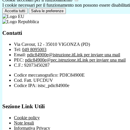
I cookie necessari per il funzionamento non possono essere disabilitati.
Accetta tutti
Salva le preferenze
Contatti
Via Cavour, 12 - 35010 VIGONZA (PD)
Tel:
049 8095003
Email:
pdic84900e@istruzione.it
Link per inviare una mail
PEC:
pdic84900e@pec.istruzione.it
Link per inviare una mail
C.F.: 92073450287
Codice meccanografico: PDIC84900E
Cod. Fatt. UFCDUV
Codice IPA: istsc_pdic84900e
Sezione Link Utili
Cookie policy
Note legali
Informativa Privacy