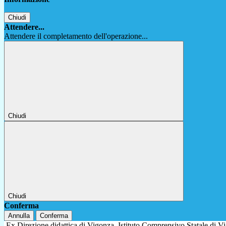
Chiudi
Attendere...
Attendere il completamento dell'operazione...
Chiudi
Chiudi
Conferma
Annulla
Conferma
Ex Direzione didattica di Vigonza
Istituto Comprensivo Statale di 