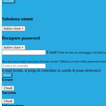
-
Entra con SPID
Entra con CIE
Seleziona utente
button close
×
Recupero password
button close
×
E-mail
Verrà inviato un messaggio all'indirizz
Non hai una e-mail associata al nome utente? Effettua il reset della password tram
E-mail inviata, si prega di controllare la casella di posta elettronica!
Errore
Chiudi
Successo
Chiudi
Informazione