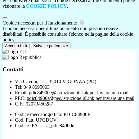
Per conoscere quali sono i cookie necessari al funzionamento potete
visionare la
COOKIE POLICY
.
Cookie necessari per il funzionamento
I cookie necessari per il funzionamento non possono essere
disabilitati. È possibile consultare l'elenco nella pagina della cookie
policy.
Accetta tutti
Salva le preferenze
Contatti
Via Cavour, 12 - 35010 VIGONZA (PD)
Tel:
049 8095003
Email:
pdic84900e@istruzione.it
Link per inviare una mail
PEC:
pdic84900e@pec.istruzione.it
Link per inviare una mail
C.F.: 92073450287
Codice meccanografico: PDIC84900E
Cod. Fatt. UFCDUV
Codice IPA: istsc_pdic84900e