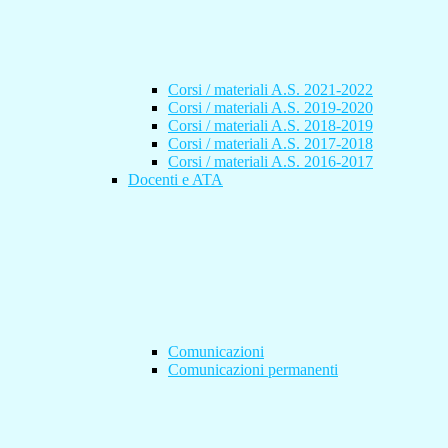
Corsi / materiali A.S. 2021-2022
Corsi / materiali A.S. 2019-2020
Corsi / materiali A.S. 2018-2019
Corsi / materiali A.S. 2017-2018
Corsi / materiali A.S. 2016-2017
Docenti e ATA
Comunicazioni
Comunicazioni permanenti