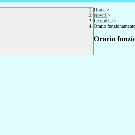
Home
>
Novità
>
Le notizie
>
Orario funzionamento
Orario funzi