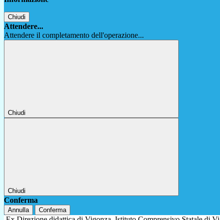
Chiudi
Attendere...
Attendere il completamento dell'operazione...
Chiudi
Chiudi
Conferma
Annulla
Conferma
Ex Direzione didattica di Vigonza
Istituto Comprensivo Statale di 