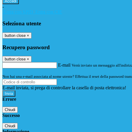
-
Entra con SPID
Entra con CIE
Seleziona utente
button close
×
Recupero password
button close
×
E-mail
Verrà inviato un messaggio all'indirizz
Non hai una e-mail associata al nome utente? Effettua il reset della password tram
E-mail inviata, si prega di controllare la casella di posta elettronica!
Errore
Chiudi
Successo
Chiudi
Informazione