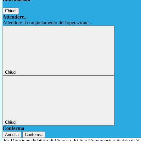
Chiudi
Attendere...
Attendere il completamento dell'operazione...
Chiudi
Chiudi
Conferma
Annulla
Conferma
Ex Direzione didattica di Vigonza
Istituto Comprensivo Statale di 