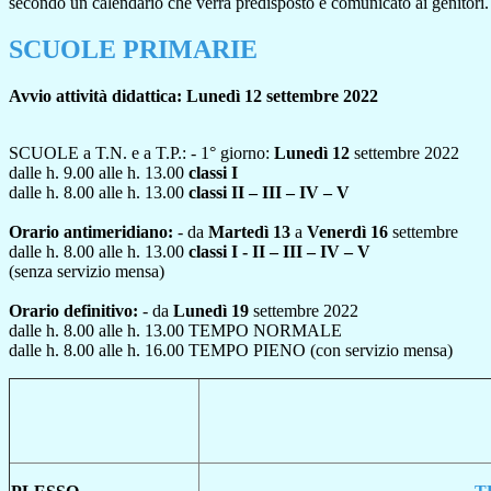
secondo un calendario che verrà predisposto e comunicato ai genitori.
SCUOLE PRIMARIE
Avvio attività didattica: Lunedì 12 settembre 2022
SCUOLE a T.N. e a T.P.: - 1° giorno:
Lunedì 12
settembre 2022
dalle h. 9.00 alle h. 13.00
classi I
dalle h. 8.00 alle h. 13.00
classi II – III – IV – V
Orario antimeridiano:
- da
Martedì 13
a
Venerdì 16
settembre
dalle h. 8.00 alle h. 13.00
classi I - II – III – IV – V
(senza servizio mensa)
Orario definitivo:
- da
Lunedì 19
settembre 2022
dalle h. 8.00 alle h. 13.00 TEMPO NORMALE
dalle h. 8.00 alle h. 16.00 TEMPO PIENO (con servizio mensa)