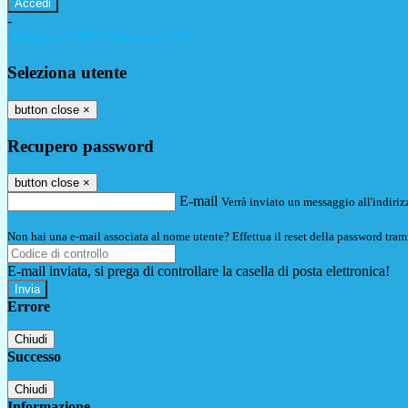
-
Entra con SPID
Entra con CIE
Seleziona utente
button close
×
Recupero password
button close
×
E-mail
Verrà inviato un messaggio all'indirizz
Non hai una e-mail associata al nome utente? Effettua il reset della password tram
E-mail inviata, si prega di controllare la casella di posta elettronica!
Errore
Chiudi
Successo
Chiudi
Informazione