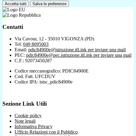
Accetta tutti
Salva le preferenze
Contatti
Via Cavour, 12 - 35010 VIGONZA (PD)
Tel:
049 8095003
Email:
pdic84900e@istruzione.it
Link per inviare una mail
PEC:
pdic84900e@pec.istruzione.it
Link per inviare una mail
C.F.: 92073450287
Codice meccanografico: PDIC84900E
Cod. Fatt. UFCDUV
Codice IPA: istsc_pdic84900e
Sezione Link Utili
Cookie policy
Note legali
Informativa Privacy
Ufficio Relazioni con il Pubblico