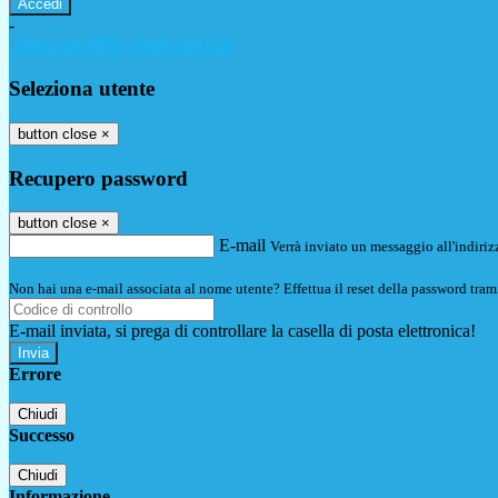
-
Entra con SPID
Entra con CIE
Seleziona utente
button close
×
Recupero password
button close
×
E-mail
Verrà inviato un messaggio all'indirizz
Non hai una e-mail associata al nome utente? Effettua il reset della password tram
E-mail inviata, si prega di controllare la casella di posta elettronica!
Errore
Chiudi
Successo
Chiudi
Informazione