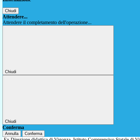
Chiudi
Attendere...
Attendere il completamento dell'operazione...
Chiudi
Chiudi
Conferma
Annulla
Conferma
Ex Direzione didattica di Vigonza
Istituto Comprensivo Statale di 