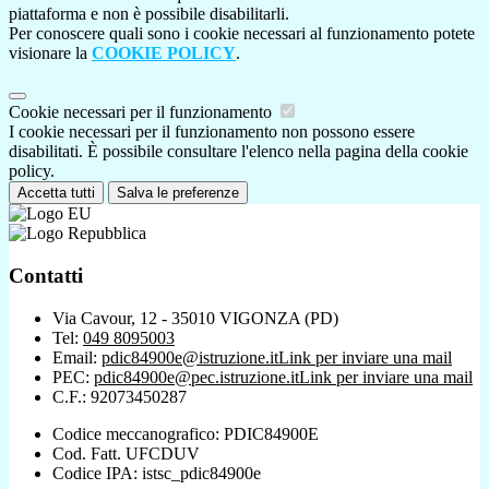
piattaforma e non è possibile disabilitarli.
Per conoscere quali sono i cookie necessari al funzionamento potete
visionare la
COOKIE POLICY
.
Cookie necessari per il funzionamento
I cookie necessari per il funzionamento non possono essere
disabilitati. È possibile consultare l'elenco nella pagina della cookie
policy.
Accetta tutti
Salva le preferenze
Contatti
Via Cavour, 12 - 35010 VIGONZA (PD)
Tel:
049 8095003
Email:
pdic84900e@istruzione.it
Link per inviare una mail
PEC:
pdic84900e@pec.istruzione.it
Link per inviare una mail
C.F.: 92073450287
Codice meccanografico: PDIC84900E
Cod. Fatt. UFCDUV
Codice IPA: istsc_pdic84900e