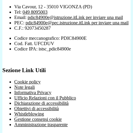
Via Cavour, 12 - 35010 VIGONZA (PD)
Tel:
049 8095003
Email:
pdic84900e@istruzione.it
Link per inviare una mail
PEC:
pdic84900e@pec.istruzione.it
Link per inviare una mail
C.F.: 92073450287
Codice meccanografico: PDIC84900E
Cod. Fatt. UFCDUV
Codice IPA: istsc_pdic84900e
Sezione Link Utili
Cookie policy
Note legali
Informativa Privacy
Ufficio Relazioni con il Pubblico
Dichiarazione di accessibilità
Obiettivi di accessibilità
Whistleblowing
Gestione consensi cookie
Amministrazione trasparente