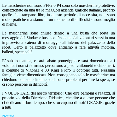
Le mascherine non sono FFP2 o P4 sono solo mascherine protettive,
confezionate da una tra le maggiori aziende grafiche italiane, proprio
quelle che stampano libri, in questo periodo di necessità, non sono
molto pratiche ma siamo in un momento di difficoltà e sono meglio
di niente.
Le mascherine sono chiuse dentro a una busta che porta un
messaggio del Sindaco: buste confezionate dai volontari stessi in una
improvvisata catena di montaggio all’interno del palazzetto dello
sport. Certo il palazzetto dove andiamo a fare attività motoria,
balletti, spettacoli!
E’ sabato mattina, e sarà sabato pomeriggio e sarà domenica ma i
volontari non si fermano, percorrono a piedi chilometri e chilometri:
il comune di Vigonza è 33 Kmq e loro li coprono tutti. Nessuna
famiglia viene dimenticata. Non consegnano solo le mascherine ma
chiedono con sollecitudine se ci sono problemi per fare la spesa, se
ci sono persone in difficoltà
I VOLONTARI del nostro territorio! Che dire bambini e ragazzi, sì
proprio voi della Direzione Didattica, che dire a queste persone che
ci dedicano il loro tempo, che si occupano di noi? GRAZIE, grazie
a tutti!
Notizie