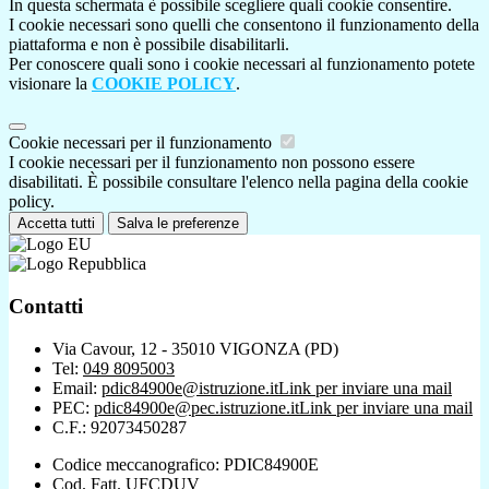
In questa schermata è possibile scegliere quali cookie consentire.
I cookie necessari sono quelli che consentono il funzionamento della
piattaforma e non è possibile disabilitarli.
Per conoscere quali sono i cookie necessari al funzionamento potete
visionare la
COOKIE POLICY
.
Cookie necessari per il funzionamento
I cookie necessari per il funzionamento non possono essere
disabilitati. È possibile consultare l'elenco nella pagina della cookie
policy.
Accetta tutti
Salva le preferenze
Contatti
Via Cavour, 12 - 35010 VIGONZA (PD)
Tel:
049 8095003
Email:
pdic84900e@istruzione.it
Link per inviare una mail
PEC:
pdic84900e@pec.istruzione.it
Link per inviare una mail
C.F.: 92073450287
Codice meccanografico: PDIC84900E
Cod. Fatt. UFCDUV