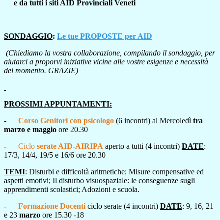
e da tutti i siti AID Provinciali Veneti
SONDAGGIO
:
Le tue PROPOSTE per AID
(Chiediamo la vostra collaborazione, compilando il sondaggio, per
aiutarci a proporvi iniziative vicine alle vostre esigenze e necessità
del momento. GRAZIE)
PROSSIMI APPUNTAMENTI
:
-
Corso Genitori con psicologo
(6 incontri) al Mercoledì
tra
marzo e maggio
ore 20.30
-
Ciclo
serate AID-AIRIPA
aperto a tutti (4 incontri)
DATE
:
17/3, 14/4, 19/5 e 16/6 ore 20.30
TEMI
: Disturbi e difficoltà aritmetiche; Misure compensative ed
aspetti emotivi; Il disturbo visuospaziale: le conseguenze sugli
apprendimenti scolastici; Adozioni e scuola.
-
Formazione Docenti
ciclo serate (4 incontri)
DATE
:
9, 16, 21
e 23
marzo
ore 15.30 -18