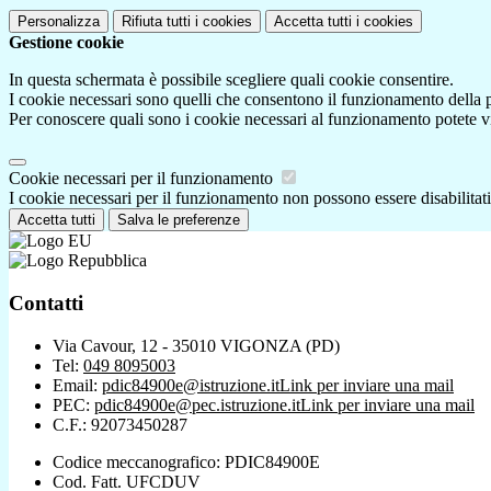
Personalizza
Rifiuta tutti
i cookies
Accetta tutti
i cookies
Gestione cookie
In questa schermata è possibile scegliere quali cookie consentire.
I cookie necessari sono quelli che consentono il funzionamento della pi
Per conoscere quali sono i cookie necessari al funzionamento potete v
Cookie necessari per il funzionamento
I cookie necessari per il funzionamento non possono essere disabilitati.
Accetta tutti
Salva le preferenze
Contatti
Via Cavour, 12 - 35010 VIGONZA (PD)
Tel:
049 8095003
Email:
pdic84900e@istruzione.it
Link per inviare una mail
PEC:
pdic84900e@pec.istruzione.it
Link per inviare una mail
C.F.: 92073450287
Codice meccanografico: PDIC84900E
Cod. Fatt. UFCDUV