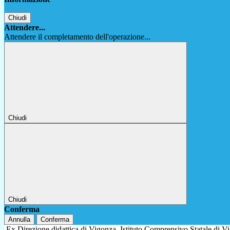
Chiudi
Attendere...
Attendere il completamento dell'operazione...
Chiudi
Chiudi
Conferma
Annulla
Conferma
Ex Direzione didattica di Vigonza
Istituto Comprensivo Statale di 