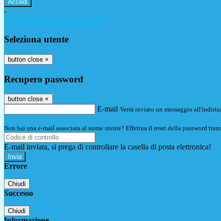
-
Entra con SPID
Entra con CIE
Seleziona utente
button close
×
Recupero password
button close
×
E-mail
Verrà inviato un messaggio all'indirizz
Non hai una e-mail associata al nome utente? Effettua il reset della password tram
E-mail inviata, si prega di controllare la casella di posta elettronica!
Errore
Chiudi
Successo
Chiudi
Informazione