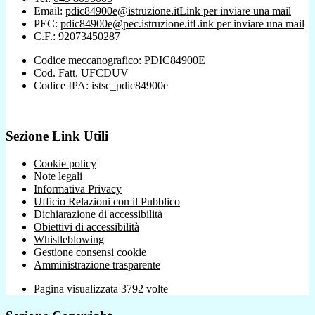
Email:
pdic84900e@istruzione.it
Link per inviare una mail
PEC:
pdic84900e@pec.istruzione.it
Link per inviare una mail
C.F.: 92073450287
Codice meccanografico: PDIC84900E
Cod. Fatt. UFCDUV
Codice IPA: istsc_pdic84900e
Sezione Link Utili
Cookie policy
Note legali
Informativa Privacy
Ufficio Relazioni con il Pubblico
Dichiarazione di accessibilità
Obiettivi di accessibilità
Whistleblowing
Gestione consensi cookie
Amministrazione trasparente
Pagina visualizzata
3792
volte