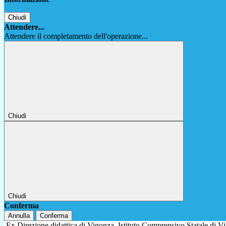
Chiudi
Attendere...
Attendere il completamento dell'operazione...
Chiudi
Chiudi
Conferma
Annulla
Conferma
Ex Direzione didattica di Vigonza
Istituto Comprensivo Statale di 