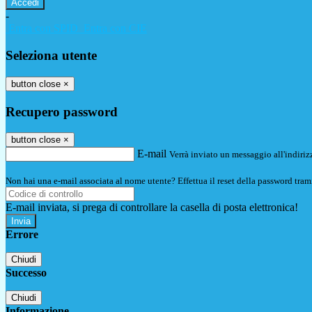
-
Entra con SPID
Entra con CIE
Seleziona utente
button close
×
Recupero password
button close
×
E-mail
Verrà inviato un messaggio all'indirizz
Non hai una e-mail associata al nome utente? Effettua il reset della password tram
E-mail inviata, si prega di controllare la casella di posta elettronica!
Errore
Chiudi
Successo
Chiudi
Informazione