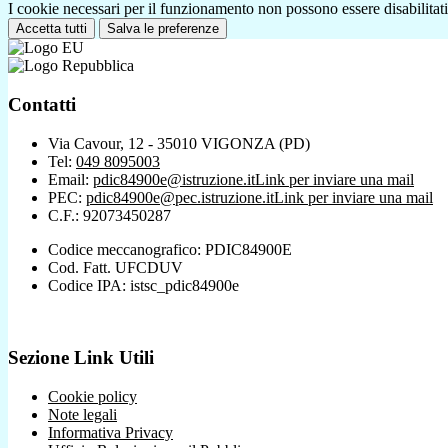
I cookie necessari per il funzionamento non possono essere disabilitati.
Accetta tutti
Salva le preferenze
Contatti
Via Cavour, 12 - 35010 VIGONZA (PD)
Tel:
049 8095003
Email:
pdic84900e@istruzione.it
Link per inviare una mail
PEC:
pdic84900e@pec.istruzione.it
Link per inviare una mail
C.F.: 92073450287
Codice meccanografico: PDIC84900E
Cod. Fatt. UFCDUV
Codice IPA: istsc_pdic84900e
Sezione Link Utili
Cookie policy
Note legali
Informativa Privacy