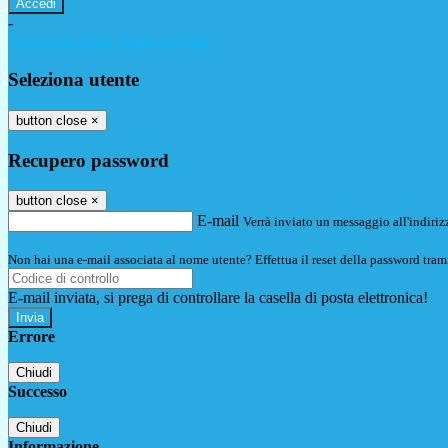
-
Entra con SPID
Entra con CIE
Seleziona utente
button close
×
Recupero password
button close
×
E-mail
Verrà inviato un messaggio all'indirizz
Non hai una e-mail associata al nome utente? Effettua il reset della password tram
E-mail inviata, si prega di controllare la casella di posta elettronica!
Errore
Chiudi
Successo
Chiudi
Informazione