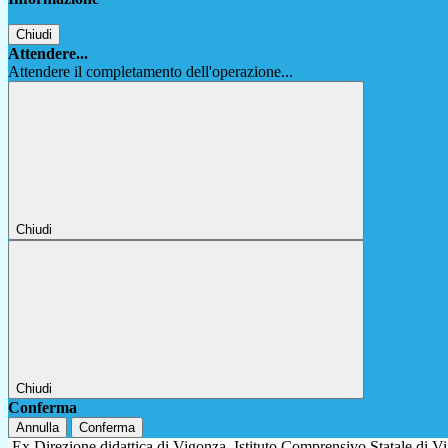
Chiudi
Attendere...
Attendere il completamento dell'operazione...
Chiudi
Chiudi
Conferma
Annulla
Conferma
Ex Direzione didattica di Vigonza
Istituto Comprensivo Statale di 