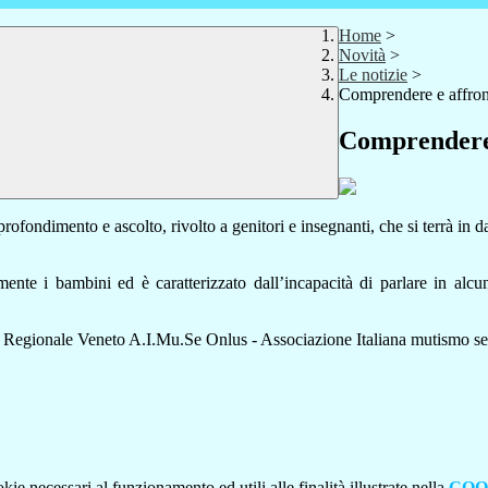
Home
>
Novità
>
Le notizie
>
Comprendere e affront
Comprendere 
fondimento e ascolto, rivolto a genitori e insegnanti, che si terrà in d
ente i bambini ed è caratterizzato dall’incapacità di parlare in alcun
e Regionale Veneto A.I.Mu.Se Onlus - Associazione Italiana mutismo sel
kie necessari al funzionamento ed utili alle finalità illustrate nella
COO