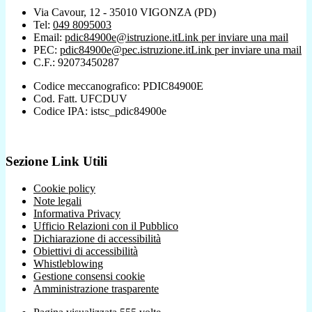
Via Cavour, 12 - 35010 VIGONZA (PD)
Tel:
049 8095003
Email:
pdic84900e@istruzione.it
Link per inviare una mail
PEC:
pdic84900e@pec.istruzione.it
Link per inviare una mail
C.F.: 92073450287
Codice meccanografico: PDIC84900E
Cod. Fatt. UFCDUV
Codice IPA: istsc_pdic84900e
Sezione Link Utili
Cookie policy
Note legali
Informativa Privacy
Ufficio Relazioni con il Pubblico
Dichiarazione di accessibilità
Obiettivi di accessibilità
Whistleblowing
Gestione consensi cookie
Amministrazione trasparente