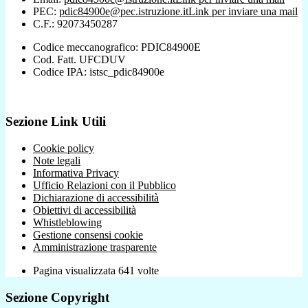
PEC:
pdic84900e@pec.istruzione.it
Link per inviare una mail
C.F.: 92073450287
Codice meccanografico: PDIC84900E
Cod. Fatt. UFCDUV
Codice IPA: istsc_pdic84900e
Sezione Link Utili
Cookie policy
Note legali
Informativa Privacy
Ufficio Relazioni con il Pubblico
Dichiarazione di accessibilità
Obiettivi di accessibilità
Whistleblowing
Gestione consensi cookie
Amministrazione trasparente
Pagina visualizzata
641
volte
Sezione Copyright