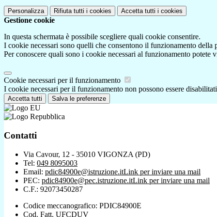
Personalizza
Rifiuta tutti
i cookies
Accetta tutti
i cookies
Gestione cookie
In questa schermata è possibile scegliere quali cookie consentire.
I cookie necessari sono quelli che consentono il funzionamento della pi
Per conoscere quali sono i cookie necessari al funzionamento potete v
Cookie necessari per il funzionamento
I cookie necessari per il funzionamento non possono essere disabilitati.
Accetta tutti
Salva le preferenze
Contatti
Via Cavour, 12 - 35010 VIGONZA (PD)
Tel:
049 8095003
Email:
pdic84900e@istruzione.it
Link per inviare una mail
PEC:
pdic84900e@pec.istruzione.it
Link per inviare una mail
C.F.: 92073450287
Codice meccanografico: PDIC84900E
Cod. Fatt. UFCDUV