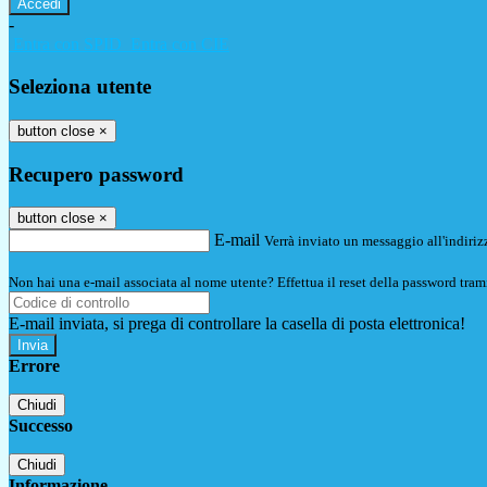
-
Entra con SPID
Entra con CIE
Seleziona utente
button close
×
Recupero password
button close
×
E-mail
Verrà inviato un messaggio all'indirizz
Non hai una e-mail associata al nome utente? Effettua il reset della password tram
E-mail inviata, si prega di controllare la casella di posta elettronica!
Errore
Chiudi
Successo
Chiudi
Informazione