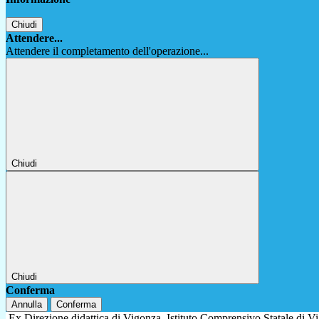
Chiudi
Attendere...
Attendere il completamento dell'operazione...
Chiudi
Chiudi
Conferma
Annulla
Conferma
Ex Direzione didattica di Vigonza
Istituto Comprensivo Statale di 