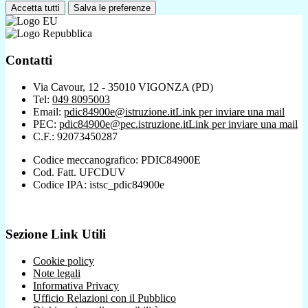
Accetta tutti
Salva le preferenze
Contatti
Via Cavour, 12 - 35010 VIGONZA (PD)
Tel:
049 8095003
Email:
pdic84900e@istruzione.it
Link per inviare una mail
PEC:
pdic84900e@pec.istruzione.it
Link per inviare una mail
C.F.: 92073450287
Codice meccanografico: PDIC84900E
Cod. Fatt. UFCDUV
Codice IPA: istsc_pdic84900e
Sezione Link Utili
Cookie policy
Note legali
Informativa Privacy
Ufficio Relazioni con il Pubblico