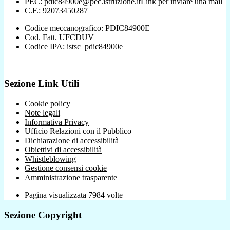
PEC:
pdic84900e@pec.istruzione.it
Link per inviare una mail
C.F.: 92073450287
Codice meccanografico: PDIC84900E
Cod. Fatt. UFCDUV
Codice IPA: istsc_pdic84900e
Sezione Link Utili
Cookie policy
Note legali
Informativa Privacy
Ufficio Relazioni con il Pubblico
Dichiarazione di accessibilità
Obiettivi di accessibilità
Whistleblowing
Gestione consensi cookie
Amministrazione trasparente
Pagina visualizzata
7984
volte
Sezione Copyright