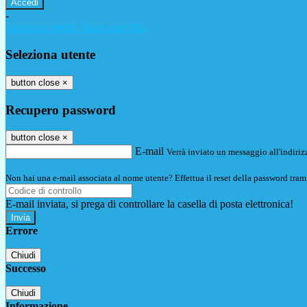
-
Entra con SPID
Entra con CIE
Seleziona utente
button close
×
Recupero password
button close
×
E-mail
Verrà inviato un messaggio all'indirizz
Non hai una e-mail associata al nome utente? Effettua il reset della password tram
E-mail inviata, si prega di controllare la casella di posta elettronica!
Errore
Chiudi
Successo
Chiudi
Informazione