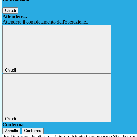
Chiudi
Attendere...
Attendere il completamento dell'operazione...
Chiudi
Chiudi
Conferma
Annulla
Conferma
Ex Direzione didattica di Vigonza
Istituto Comprensivo Statale di 