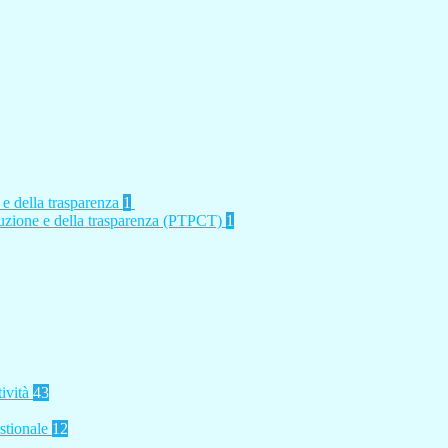
 e della trasparenza
1
rruzione e della trasparenza (PTPCT)
1
tività
43
stionale
12