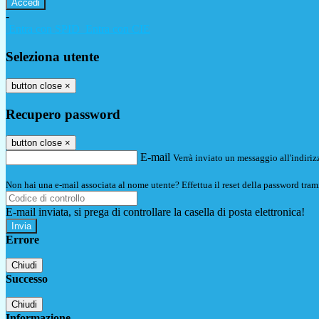
-
Entra con SPID
Entra con CIE
Seleziona utente
button close
×
Recupero password
button close
×
E-mail
Verrà inviato un messaggio all'indirizz
Non hai una e-mail associata al nome utente? Effettua il reset della password tram
E-mail inviata, si prega di controllare la casella di posta elettronica!
Errore
Chiudi
Successo
Chiudi
Informazione