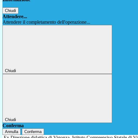
Chiudi
Attendere...
Attendere il completamento dell'operazione...
Chiudi
Chiudi
Conferma
Annulla
Conferma
Ex Direzione didattica di Vigonza
Istituto Comprensivo Statale di 