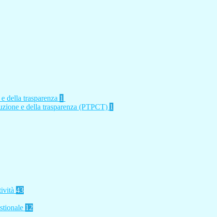
 e della trasparenza
1
rruzione e della trasparenza (PTPCT)
1
tività
43
stionale
12